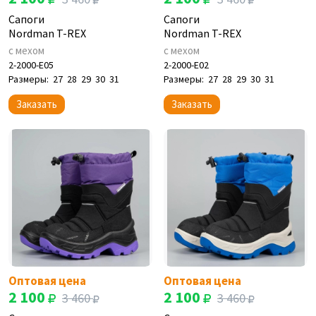
Сапоги
Сапоги
Nordman T-REX
Nordman T-REX
с мехом
с мехом
2-2000-E05
2-2000-E02
Размеры:
27
28
29
30
31
Размеры:
27
28
29
30
31
Заказать
Заказать
Оптовая цена
Оптовая цена
2 100
2 100
3 460
3 460