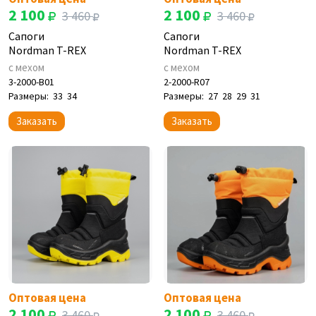
2 100
2 100
3 460
3 460
Сапоги
Сапоги
Nordman T-REX
Nordman T-REX
с мехом
с мехом
3-2000-B01
2-2000-R07
Размеры:
33
34
Размеры:
27
28
29
31
Заказать
Заказать
Оптовая цена
Оптовая цена
2 100
2 100
3 460
3 460