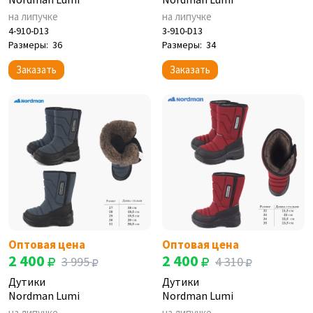
на липучке
на липучке
4-910-D13
3-910-D13
Размеры:
36
Размеры:
34
Заказать
Заказать
Оптовая цена
Оптовая цена
2 400
2 400
3 995
4 310
Дутики
Дутики
Nordman Lumi
Nordman Lumi
на липучке
на липучке