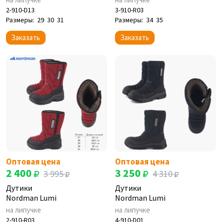
2-910-D13
3-910-R03
Размеры:
29
30
31
Размеры:
34
35
Заказать
Заказать
Оптовая цена
Оптовая цена
2 400
3 250
3 995
4 310
Дутики
Дутики
Nordman Lumi
Nordman Lumi
на липучке
на липучке
2-910-R03
4-910-D01