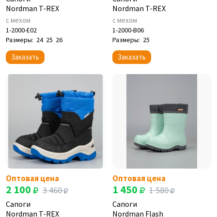
Nordman T-REX
Nordman T-REX
с мехом
с мехом
1-2000-E02
1-2000-B06
Размеры:
24
25
26
Размеры:
25
Заказать
Заказать
Оптовая цена
Оптовая цена
2 100
1 450
3 460
1 580
Сапоги
Сапоги
Nordman T-REX
Nordman Flash