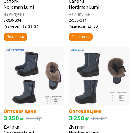
Сапоги
Сапоги
Nordman Lumi
Nordman Lumi
на липучке
на липучке
3-910-G34
2-910-G34
Размеры:
32
33
34
Размеры:
28
30
Заказать
Заказать
Оптовая цена
Оптовая цена
3 250
3 250
4 310
4 310
Дутики
Дутики
Nordman Lumi
Nordman Lumi