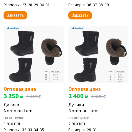
Размеры:
27
28
29
30
31
Размеры:
36
37
38
39
Заказать
Заказать
Оптовая цена
Оптовая цена
3 250
2 400
4 310
3 995
Дутики
Дутики
Nordman Lumi
Nordman Lumi
на липучке
на липучке
3-910-D01
2-910-D01
Размеры:
32
33
34
35
Размеры:
29
31