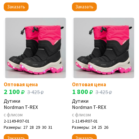
Заказать
Заказать
Оптовая цена
Оптовая цена
2 100
1 800
3 425
3 425
Дутики
Дутики
Nordman T-REX
Nordman T-REX
с флисом
с флисом
2-1149-R07-01
1-1149-R07-01
Размеры:
27
28
29
30
31
Размеры:
24
25
26
Заказать
Заказать