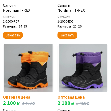
Сапоги
Сапоги
Nordman T-REX
Nordman T-REX
с мехом
с мехом
1-2000-R07
1-2000-E05
Размеры:
24
25
Размеры:
25
26
Заказать
Заказать
Оптовая цена
Оптовая цена
2 100
2 100
3 460
3 460
Сапоги
Сапоги