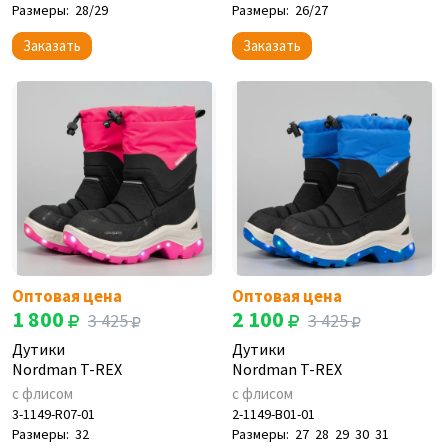
Размеры:
28/29
Размеры:
26/27
Заказать
Заказать
Оптовая цена
Оптовая цена
1 800
2 100
3 425
3 425
Дутики
Дутики
Nordman T-REX
Nordman T-REX
с флисом
с флисом
3-1149-R07-01
2-1149-B01-01
Размеры:
32
Размеры:
27
28
29
30
31