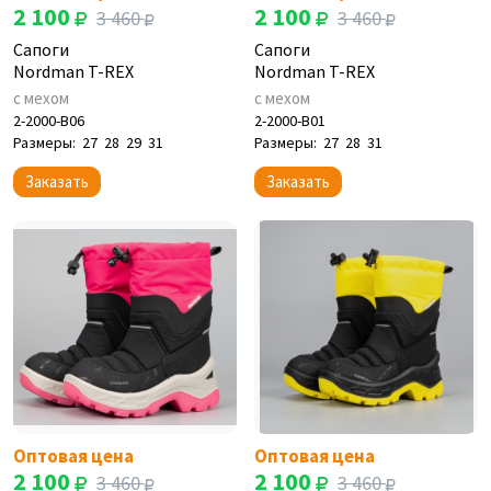
2 100
2 100
3 460
3 460
Сапоги
Сапоги
Nordman T-REX
Nordman T-REX
с мехом
с мехом
2-2000-B06
2-2000-B01
Размеры:
27
28
29
31
Размеры:
27
28
31
Заказать
Заказать
Оптовая цена
Оптовая цена
2 100
2 100
3 460
3 460