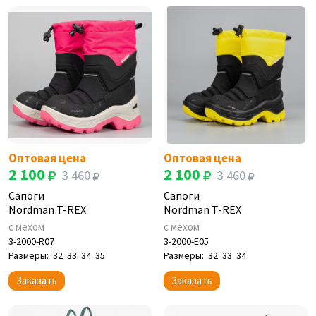
Оптовая цена
Оптовая цена
2 100
2 100
3 460
3 460
Сапоги
Сапоги
Nordman T-REX
Nordman T-REX
с мехом
с мехом
3-2000-R07
3-2000-E05
Размеры:
32
33
34
35
Размеры:
32
33
34
Заказать
Заказать