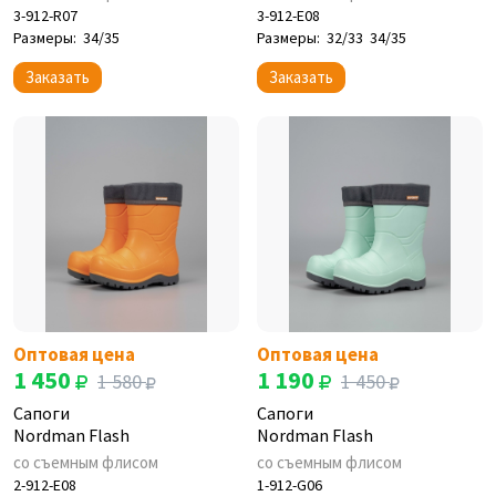
3-912-R07
3-912-E08
Размеры:
34/35
Размеры:
32/33
34/35
Заказать
Заказать
Оптовая цена
Оптовая цена
1 450
1 190
1 580
1 450
Сапоги
Сапоги
Nordman Flash
Nordman Flash
со съемным флисом
со съемным флисом
2-912-E08
1-912-G06