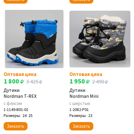
Оптовая цена
Оптовая цена
1 800
1 950
3 425
2 490
Дутики
Дутики
Nordman T-REX
Nordman Mini
с флисом
с шерстью
1-1149-B01-01
1-2082-P01
Размеры:
24
25
Размеры:
23
Заказать
Заказать