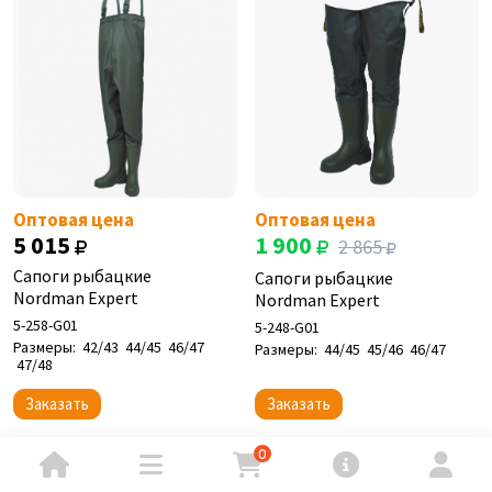
Оптовая цена
Оптовая цена
5 015
1 900
2 865
Сапоги рыбацкие
Сапоги рыбацкие
Nordman Expert
Nordman Expert
5-258-G01
5-248-G01
Размеры:
42/43
44/45
46/47
Размеры:
44/45
45/46
46/47
47/48
Заказать
Заказать
0