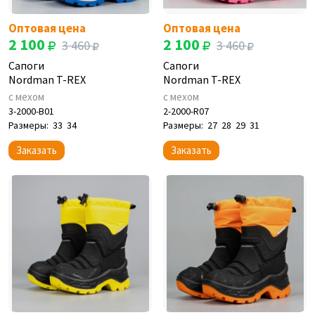
Оптовая цена
Оптовая цена
2 100
2 100
3 460
3 460
Сапоги
Сапоги
Nordman T-REX
Nordman T-REX
с мехом
с мехом
3-2000-B01
2-2000-R07
Размеры:
33
34
Размеры:
27
28
29
31
Заказать
Заказать