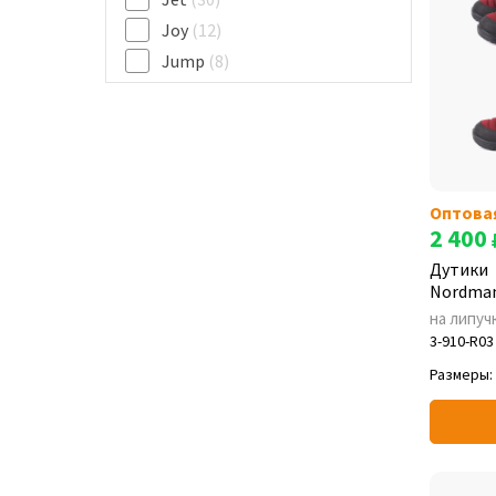
Joy
(12)
Jump
(8)
Kids
(20)
Light
(1)
Lumi
(31)
Mini
(5)
Оптова
Next
(18)
2 400
Power Plus
(1)
Дутики
Rocket
(11)
Nordman
Schlops
(5)
на липуч
Selena
(1)
3-910-R03
Shark
(8)
Размеры:
Snow
(4)
Stars
(19)
T-REX
(20)
Ultra
(1)