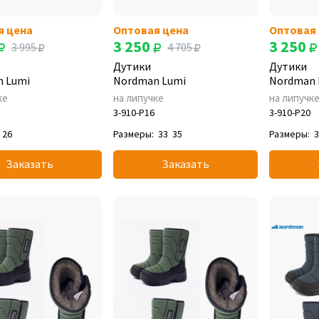
я цена
Оптовая цена
Оптовая
3 250
3 250
3 995
4 705
Дутики
Дутики
 Lumi
Nordman Lumi
Nordman 
ке
на липучке
на липучк
3-910-P16
3-910-P20
26
Размеры:
33
35
Размеры:
Заказать
Заказать