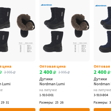
я цена
Оптовая цена
Оптовая
2 400
2 400
3 995
3 995
Дутики
Дутики
 Lumi
Nordman Lumi
Nordman 
ке
на липучке
на липучк
1-910-D01
3-910-B04
29
31
Размеры:
25
26
Размеры: