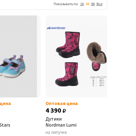
Показывать по:
16
48
96
Все
 цена
Оптовая цена
4 390
Дутики
Stars
Nordman Lumi
на липучке