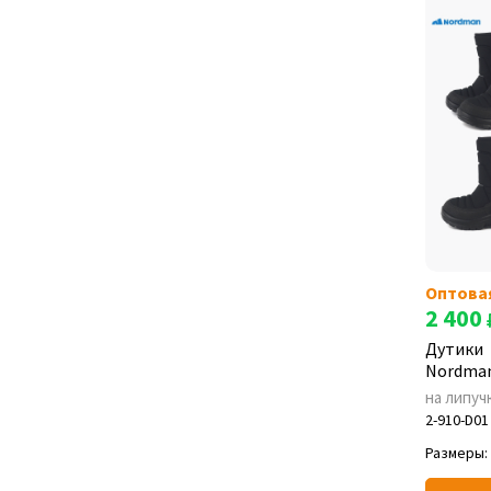
Wave
(1)
ПС 15
(1)
Оптова
2 400
Дутики
Nordman
на липуч
2-910-D01
Размеры: