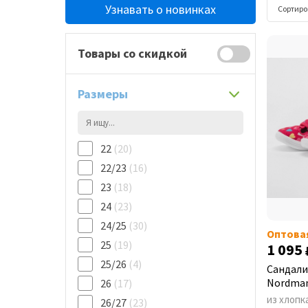
Узнавать о новинках
Сортиро
Товары со скидкой
Размеры
22
(20)
22/23
(16)
23
(18)
24
(23)
24/25
(30)
Оптова
25
(19)
1 095
25/26
(4)
Сандали
Nordman
26
(17)
из хлопк
26/27
(23)