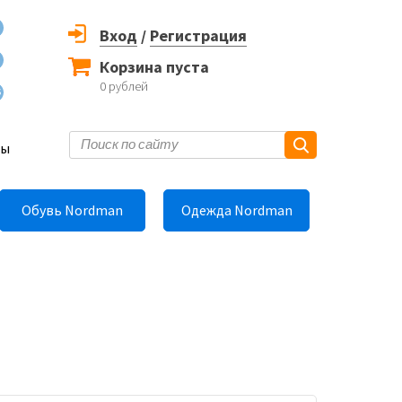
Вход
/
Регистрация
Корзина пуста
0
рублей
6
ты
Обувь Nordman
Одежда Nordman