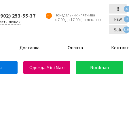
!
23
(902) 253-55-37
Понедельник - пятница
NEW
с 7:00 до 17:00 (по мск. вр.)
11
зать звонок
Sale
113
Доставка
Оплата
Контак
ы
Одежда Mini Maxi
Nordman