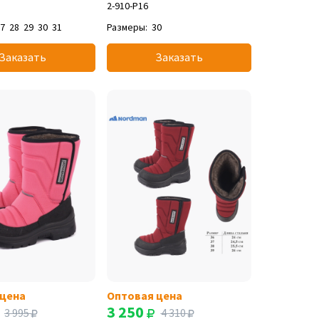
2-910-P16
27
28
29
30
31
Размеры:
30
Заказать
Заказать
 цена
Оптовая цена
3 250
3 995
4 310