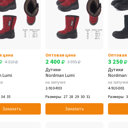
я цена
Оптовая цена
Оптовая
2 400
3 250
4 310
3 995
Дутики
Дутики
 Lumi
Nordman Lumi
Nordman 
ке
на липучке
на липучк
2-910-R03
4-910-D01
34
35
Размеры:
27
28
29
30
31
Размеры:
Заказать
Заказать