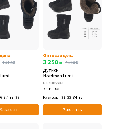
 цена
Оптовая цена
3 250
4 310
4 310
Дутики
Lumi
Nordman Lumi
е
на липучке
3-910-D01
36
37
38
39
Размеры:
32
33
34
35
Заказать
Заказать