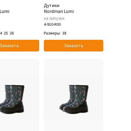
Дутики
Lumi
Nordman Lumi
е
на липучке
4-910-R03
24
25
26
Размеры:
38
Заказать
Заказать