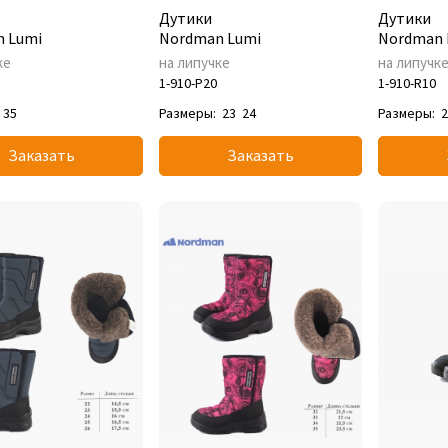
Дутики
Дутики
 Lumi
Nordman Lumi
Nordman 
ке
на липучке
на липучк
1-910-P20
1-910-R10
35
Размеры:
23
24
Размеры:
Заказать
Заказать