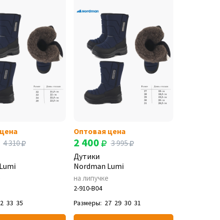
 цена
Оптовая цена
2 400
4 310
3 995
Дутики
Lumi
Nordman Lumi
е
на липучке
2-910-B04
32
33
35
Размеры:
27
29
30
31