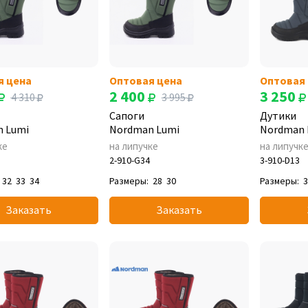
я цена
Оптовая цена
Оптовая
2 400
3 250
4 310
3 995
Сапоги
Дутики
 Lumi
Nordman Lumi
Nordman 
ке
на липучке
на липучк
2-910-G34
3-910-D13
32
33
34
Размеры:
28
30
Размеры:
Заказать
Заказать