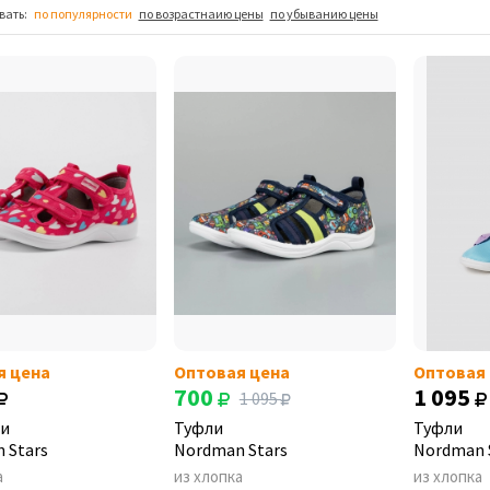
вать:
по популярности
по возрастнаию цены
по убыванию цены
я цена
Оптовая цена
Оптовая
700
1 095
1 095
и
Туфли
Туфли
 Stars
Nordman Stars
Nordman 
а
из хлопка
из хлопка