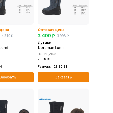
 цена
Оптовая цена
2 400
4 310
3 995
Дутики
Lumi
Nordman Lumi
е
на липучке
2-910-D13
34
Размеры:
29
30
31
Заказать
Заказать