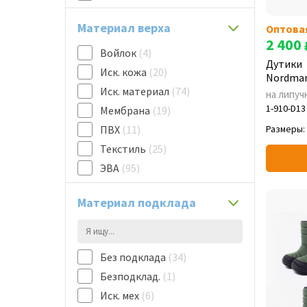
45/46
(2)
Материал верха
Оптова
46
(3)
2 400
46/47
(3)
Войлок
(4)
Дутики
47
(1)
Иск. кожа
(20)
Nordman
47/48
(2)
Иск. материал
(74)
на липуч
1-910-D13
Мембрана
(19)
ПВХ
(11)
Размеры:
Текстиль
(25)
ЭВА
(95)
Материал подклада
Без подклада
(34)
Безподклад.
(1)
Иск. мех
(6)