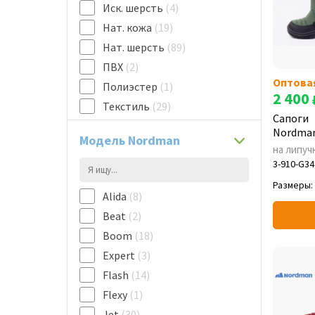
Иск. шерсть
(4)
Нат. кожа
(19)
Нат. шерсть
(89)
ПВХ
(2)
Оптова
Полиэстер
(1)
2 400
Текстиль
(29)
Сапоги
Флис
(60)
Nordman
Модель Nordman
Чулок Флис
(1)
на липуч
3-910-G34
Размеры:
Alida
(8)
Beat
(2)
Boom
(18)
Expert
(3)
Flash
(14)
Flexy
(1)
Jet
(30)