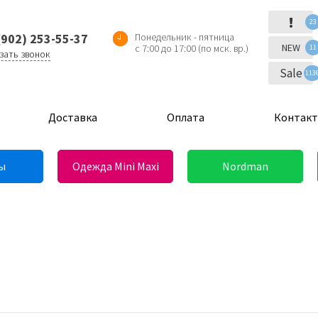
!
23
(902) 253-55-37
Понедельник - пятница
NEW
с 7:00 до 17:00 (по мск. вр.)
11
зать звонок
Sale
113
Доставка
Оплата
Контак
ы
Одежда Mini Maxi
Nordman