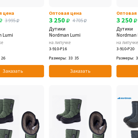
я цена
Оптовая цена
Оптовая
3 250
3 250
3 995
4 705
Дутики
Дутики
 Lumi
Nordman Lumi
Nordman 
ке
на липучке
на липучк
3-910-P16
3-910-P20
26
Размеры:
33
35
Размеры:
Заказать
Заказать