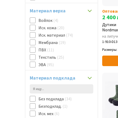
45/46
(2)
Материал верха
Оптова
46
(3)
2 400
46/47
(3)
Войлок
(4)
Дутики
47
(1)
Иск. кожа
(20)
Nordman
47/48
(2)
Иск. материал
(74)
на липуч
1-910-D13
Мембрана
(19)
ПВХ
(11)
Размеры:
Текстиль
(25)
ЭВА
(95)
Материал подклада
Без подклада
(34)
Безподклад.
(1)
Иск. мех
(6)