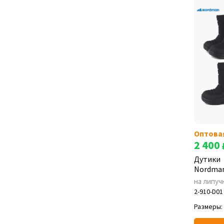
Wave
(1)
ПС 15
(1)
Оптова
2 400
Дутики
Nordman
на липуч
2-910-D01
Размеры: