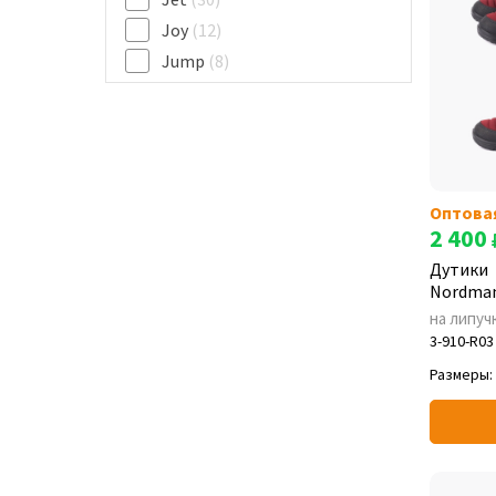
Joy
(12)
Jump
(8)
Kids
(20)
Light
(1)
Lumi
(31)
Mini
(5)
Оптова
Next
(18)
2 400
Power Plus
(1)
Дутики
Rocket
(11)
Nordman
Schlops
(5)
на липуч
Selena
(1)
3-910-R03
Shark
(8)
Размеры:
Snow
(4)
Stars
(19)
T-REX
(20)
Ultra
(1)