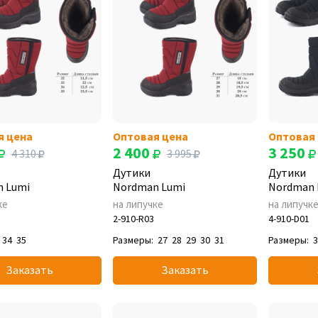
я цена
Оптовая цена
Оптовая
2 400
3 250
4 310
3 995
Дутики
Дутики
 Lumi
Nordman Lumi
Nordman 
ке
на липучке
на липучк
2-910-R03
4-910-D01
34
35
Размеры:
27
28
29
30
31
Размеры:
Заказать
Заказать