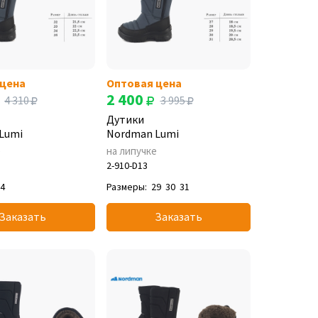
 цена
Оптовая цена
2 400
4 310
3 995
Дутики
Lumi
Nordman Lumi
е
на липучке
2-910-D13
34
Размеры:
29
30
31
Заказать
Заказать