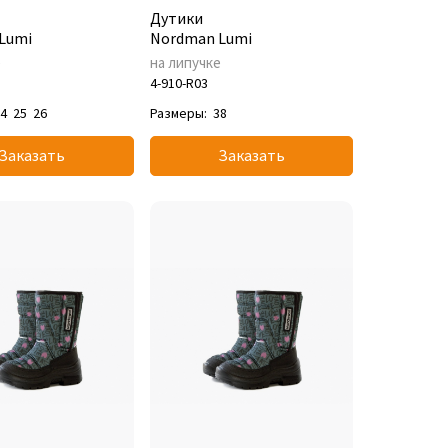
Дутики
Lumi
Nordman Lumi
е
на липучке
4-910-R03
24
25
26
Размеры:
38
Заказать
Заказать