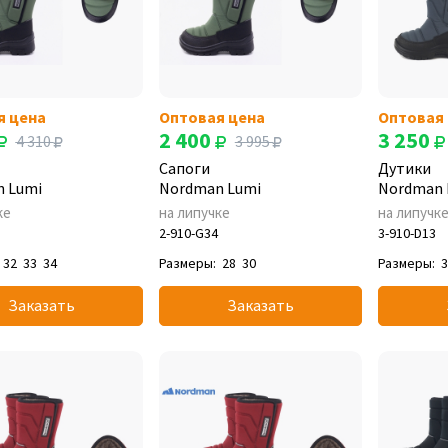
я цена
Оптовая цена
Оптовая
2 400
3 250
4 310
3 995
Сапоги
Дутики
 Lumi
Nordman Lumi
Nordman 
ке
на липучке
на липучк
2-910-G34
3-910-D13
32
33
34
Размеры:
28
30
Размеры:
Заказать
Заказать