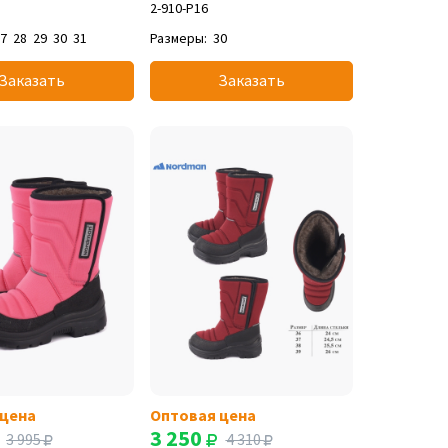
2-910-P16
27
28
29
30
31
Размеры:
30
Заказать
Заказать
 цена
Оптовая цена
3 250
3 995
4 310