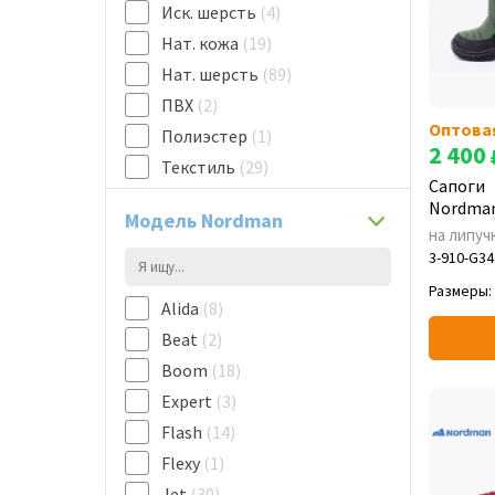
Иск. шерсть
(4)
Нат. кожа
(19)
Нат. шерсть
(89)
ПВХ
(2)
Оптова
Полиэстер
(1)
2 400
Текстиль
(29)
Сапоги
Флис
(60)
Nordman
Модель Nordman
Чулок Флис
(1)
на липуч
3-910-G34
Размеры:
Alida
(8)
Beat
(2)
Boom
(18)
Expert
(3)
Flash
(14)
Flexy
(1)
Jet
(30)