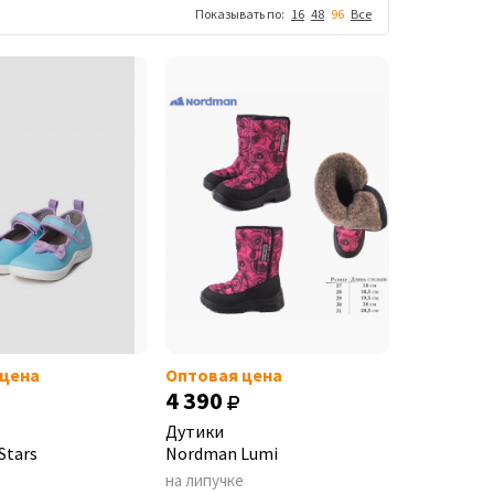
Показывать по:
16
48
96
Все
 цена
Оптовая цена
4 390
Дутики
Stars
Nordman Lumi
на липучке