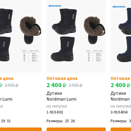
я цена
Оптовая цена
Оптовая
2 400
2 400
3 995
3 995
Дутики
Дутики
 Lumi
Nordman Lumi
Nordman 
ке
на липучке
на липучк
1-910-D01
3-910-B04
29
31
Размеры:
25
26
Размеры: