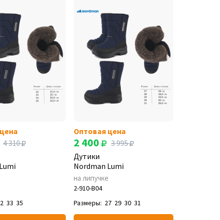
 цена
Оптовая цена
2 400
4 310
3 995
Дутики
Lumi
Nordman Lumi
е
на липучке
2-910-B04
32
33
35
Размеры:
27
29
30
31