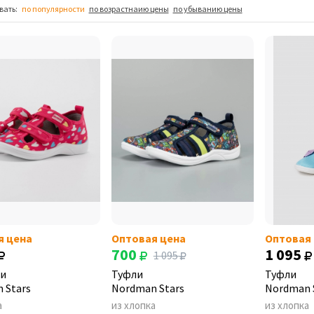
вать:
по популярности
по возрастнаию цены
по убыванию цены
я цена
Оптовая цена
Оптовая
700
1 095
1 095
и
Туфли
Туфли
 Stars
Nordman Stars
Nordman 
а
из хлопка
из хлопка