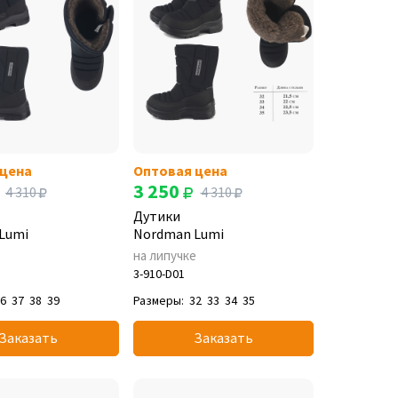
 цена
Оптовая цена
3 250
4 310
4 310
Дутики
Lumi
Nordman Lumi
е
на липучке
3-910-D01
36
37
38
39
Размеры:
32
33
34
35
Заказать
Заказать