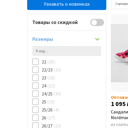
Узнавать о новинках
Сортиро
Товары со скидкой
Размеры
22
(20)
22/23
(16)
23
(18)
24
(23)
24/25
(30)
Оптова
25
(19)
1 095
25/26
(4)
Сандали
Nordman
26
(17)
из хлопк
26/27
(23)