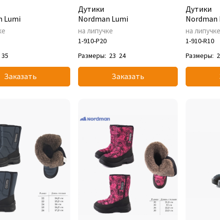
Дутики
Дутики
 Lumi
Nordman Lumi
Nordman 
ке
на липучке
на липучк
1-910-P20
1-910-R10
35
Размеры:
23
24
Размеры:
Заказать
Заказать