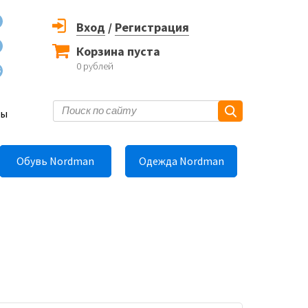
Вход
/
Регистрация
Корзина пуста
0
рублей
6
ты
Обувь Nordman
Одежда Nordman