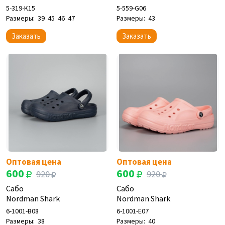
5-319-K15
5-559-G06
Размеры:
39
45
46
47
Размеры:
43
Заказать
Заказать
Оптовая цена
Оптовая цена
600
600
920
920
Сабо
Сабо
Nordman Shark
Nordman Shark
6-1001-B08
6-1001-E07
Размеры:
38
Размеры:
40