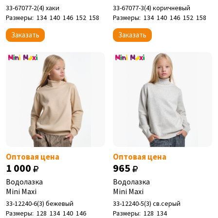
33-67077-2(4) хаки
33-67077-3(4) коричневый
Размеры:
134
140
146
152
158
Размеры:
134
140
146
152
158
Заказать
Заказать
Оптовая цена
Оптовая цена
1 000
965
Водолазка
Водолазка
Mini Maxi
Mini Maxi
33-12240-6(3) бежевый
33-12240-5(3) св.серый
Размеры:
128
134
140
146
Размеры:
128
134