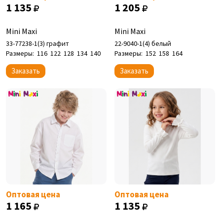
1 135
1 205
Mini Maxi
Mini Maxi
33-77238-1(3) графит
22-9040-1(4) белый
Размеры:
116
122
128
134
140
Размеры:
152
158
164
Заказать
Заказать
Оптовая цена
Оптовая цена
1 165
1 135